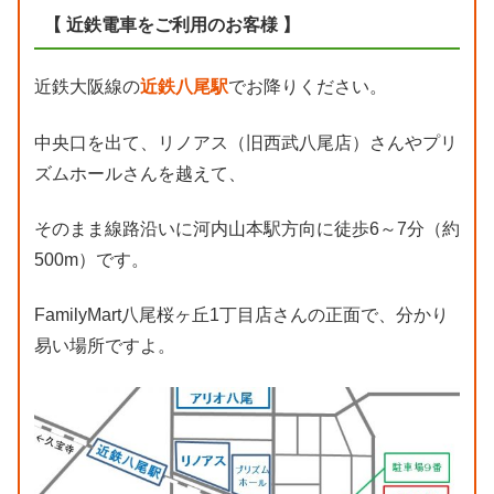
【 近鉄電車をご利用のお客様 】
近鉄大阪線の
近鉄八尾駅
でお降りください。
中央口を出て、リノアス（旧西武八尾店）さんやプリ
ズムホールさんを越えて、
そのまま線路沿いに河内山本駅方向に徒歩6～7分（約
500m）です。
FamilyMart八尾桜ヶ丘1丁目店さんの正面で、分かり
易い場所ですよ。