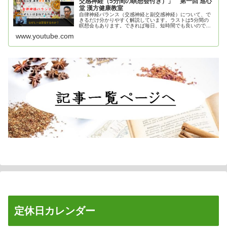
交感神経（5分間の瞑想会付き）」 第一回 巡心
堂 漢方健康教室
自律神経バランス（交感神経と副交感神経）について、で
きるだけ分かりやすく解説しています。ラストは5分間の
瞑想会もあります。できれば毎日、短時間でも良いので瞑
想してみてください！#漢方薬 #自律神経 #大阪府 #八尾市
www.youtube.com
#巡心堂漢方薬局
定休日カレンダー