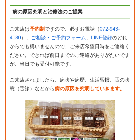
病の原因究明と治療法のご提案
ご来店は
予約制
ですので、必ずお電話（
072-943-
4180
）、
ご相談・ご予約フォーム
、
LINE登録
のどれ
からでも構いませんので、ご来店希望日時をご連絡く
ださい。できれば前日までのご連絡がありがたいです
が、当日でも受付可能です。
ご来店されましたら、病状や病歴、生活習慣、舌の状
態（舌診）などから
病の原因を究明していきます。