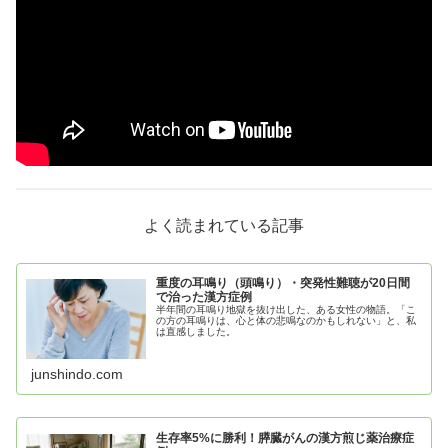
よく読まれている記事
重度の耳鳴り（頭鳴り）・突発性難聴が20日間
で治った漢方症例
半年間の耳鳴り地獄を抜け出した、ある女性の物語。「こ
の方の耳鳴りは、心と体の悲鳴なのかもしれない」と、私
は直感しました。
junshindo.com
生存率5%に勝利！膵臓がんの漢方煎じ薬治療症