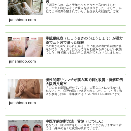
例
「病院からは、あと半年もつかどうかと言われました」
と、ご主人様は辛そうに状況を話されました。そして、か
ねてより出席を望まれていた、お孫さんの結婚式。ご家族
皆さまで、無事にご出席されました！
junshindo.com
掌蹠膿疱症（しょうせきのうほうしょう）が漢方
薬で三ヶ月で治った症例
この方が初めて来られた時は、主に右足の裏に広範囲に膿
疱ができ、ガサガサになって痒みと痛みを伴うひどい状態
でした。靴で擦れる足の甲に膿疱ができたりもしました
が、それも治り、順調に推移して三ヶ月。赤かった部分は
完全に正常な皮膚に置き換わりました。
junshindo.com
慢性関節リウマチが漢方薬で劇的改善・寛解症例
大阪府八尾市
「このまま病院に任せていては、大変なことになるかもし
れない」と、必死の思いで来店されました。1～2ヶ月で数
値が改善し始め、半年後にはRF値-78% CRP-83%にまで大
幅に低下しました。
junshindo.com
中医学的診断方法 舌診（ぜつしん）
あなたは、自分の舌をじっくり見たことがありますか？舌
には、身体の色々な状態が表れています。