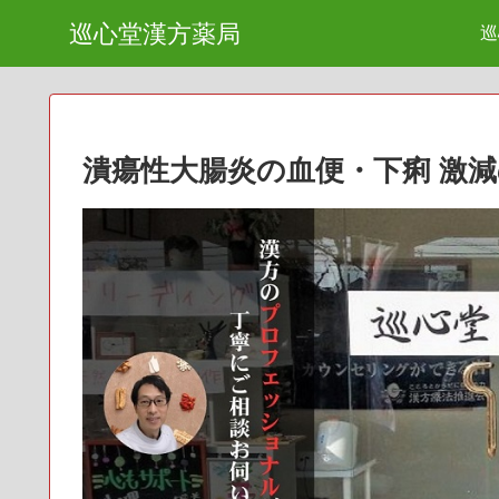
巡心堂漢方薬局
巡
潰瘍性大腸炎の血便・下痢 激