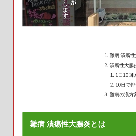
難病 潰瘍
潰瘍性大腸
1日10
10日で
難病の漢方
難病 潰瘍性大腸炎とは