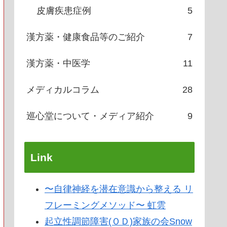
皮膚疾患症例
5
漢方薬・健康食品等のご紹介
7
漢方薬・中医学
11
メディカルコラム
28
巡心堂について・メディア紹介
9
Link
〜自律神経を潜在意識から整える リ
フレーミングメソッド〜 虹雲
起立性調節障害(ＯＤ)家族の会Snow