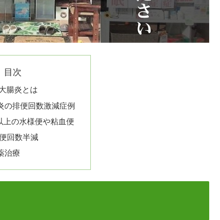
目次
性大腸炎とは
炎の排便回数激減症例
回以上の水様便や粘血便
排便回数半減
薬治療