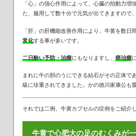
「心」の強心作用によって、心臓の拍動力増
た、服用して数十分で元気が出てきますので
「肝」の肝機能改善作用により、牛黄を数日
常化
する事が多いです。
二日酔い予防・治療
にもなりますし、
癌治療
まれに牛の胆のうにできる結石がその正体で
級に珍重されてきました。かの徳川家康公も
それでは二例、牛黄カプセルの症例をご紹介
牛黄で心肥大の足のむくみが一