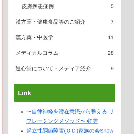
皮膚疾患症例
5
漢方薬・健康食品等のご紹介
7
漢方薬・中医学
11
メディカルコラム
28
巡心堂について・メディア紹介
9
Link
〜自律神経を潜在意識から整える リ
フレーミングメソッド〜 虹雲
起立性調節障害(ＯＤ)家族の会Snow