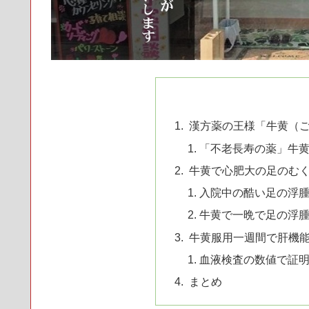
漢方薬の王様「牛黄（
「不老長寿の薬」牛
牛黄で心肥大の足のむく
入院中の酷い足の浮
牛黄で一晩で足の浮
牛黄服用一週間で肝機能
血液検査の数値で証
まとめ