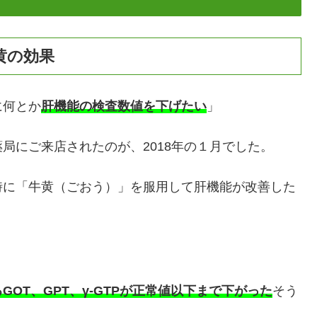
黄の効果
に何とか
肝機能の検査数値を下げたい
」
局にご来店されたのが、2018年の１月でした。
時に「牛黄（ごおう）」を服用して肝機能が改善した
OT、GPT、γ-GTPが正常値以下まで下がった
そう