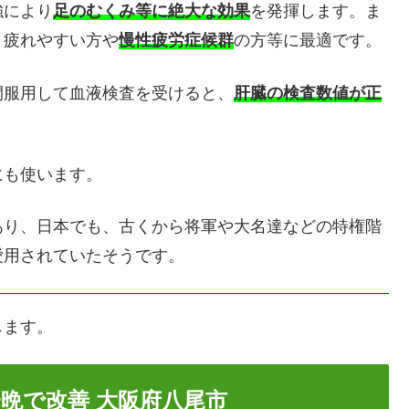
強により
足のむくみ等に絶大な効果
を発揮します。ま
、疲れやすい方や
慢性疲労症候群
の方等に最適です。
間服用して血液検査を受けると、
肝臓の検査数値が正
にも使います。
あり、日本でも、古くから将軍や大名達などの特権階
愛用されていたそうです。
します。
晩で改善 大阪府八尾市