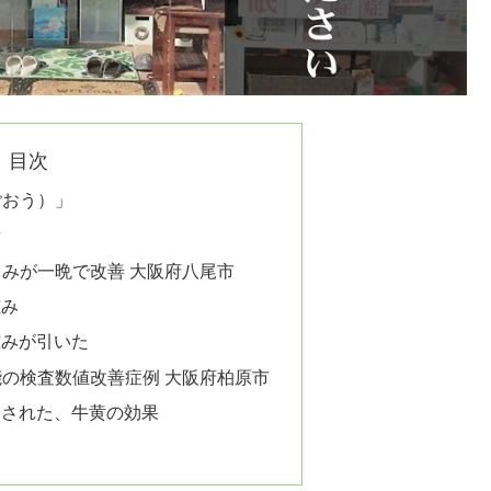
目次
ごおう）」
黄
みが一晩で改善 大阪府八尾市
腫み
腫みが引いた
の検査数値改善症例 大阪府柏原市
明された、牛黄の効果